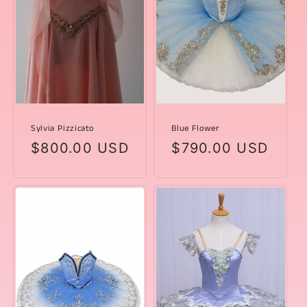
Sylvia Pizzicato
Blue Flower
Prezzo
$800.00 USD
Prezzo
$790.00 USD
di
di
listino
listino