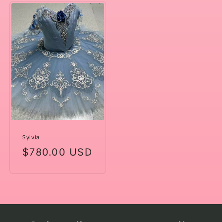
listino
listino
Sylvia
Prezzo
$780.00 USD
di
listino