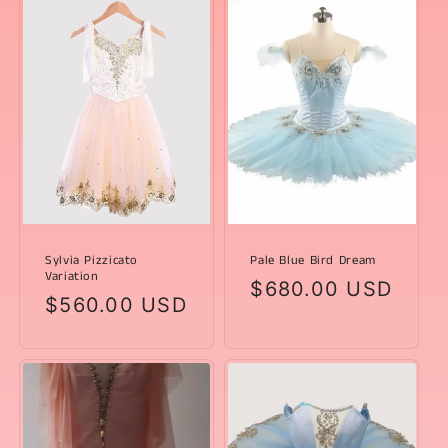
Sylvia Pizzicato
Pale Blue Bird Dream
Variation
Prezzo
$680.00 USD
Prezzo
$560.00 USD
di
di
listino
listino