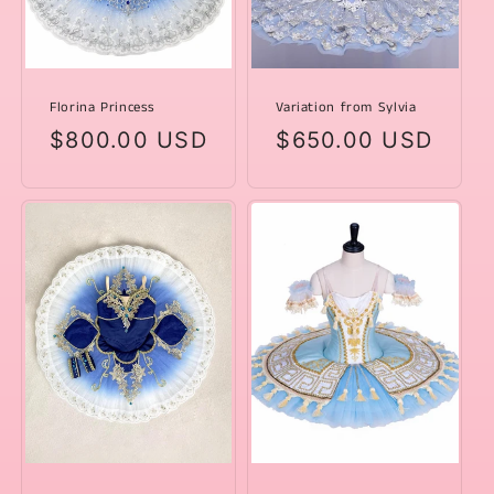
Florina Princess
Variation from Sylvia
Prezzo
$800.00 USD
Prezzo
$650.00 USD
di
di
listino
listino