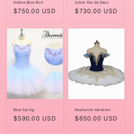
Ombre Blue Bird
Sylvia Pas de Deux
Prezzo
$750.00 USD
Prezzo
$730.00 USD
di
di
listino
listino
Blue Spring
Raymonda Variation
Prezzo
$590.00 USD
Prezzo
$650.00 USD
di
di