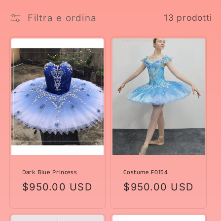
l
Filtra e ordina
13 prodotti
e
z
i
o
n
e
:
Dark Blue Princess
Costume F0154
Prezzo
$950.00 USD
Prezzo
$950.00 USD
di
di
listino
listino